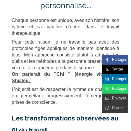
personnalisé...
Chaque personne est unique, avec son histoire, son
rythme et sa manière d’entrer dans le travail
thérapeutique.
Pour cette raison, je ne travaille pas avec des
protocoles figés appliqués de manière identique à
tous. Mon approche consiste plutôt à adapter les
Partager
outils et les méthodes à la personne présente, à son
vécu et à ce qui émerge dans la séance.
Twitter
On parlerait du "Chi " (énergie vitale) en
Partager
Shiatsu.
Partager
L’objectif est de respecter le rythme de chacun tout
en permettant progressivement l’émergence de
Envoyer
prises de conscience.
Copier
Les transformations observées au
fil du travail...