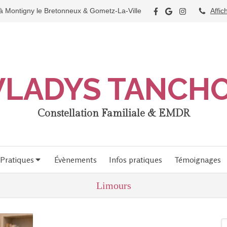
ontigny le Bretonneux & Gometz-La-Ville
Affic
LADYS TANCH
Constellation Familiale & EMDR
Pratiques
Évènements
Infos pratiques
Témoignages
Limours
R