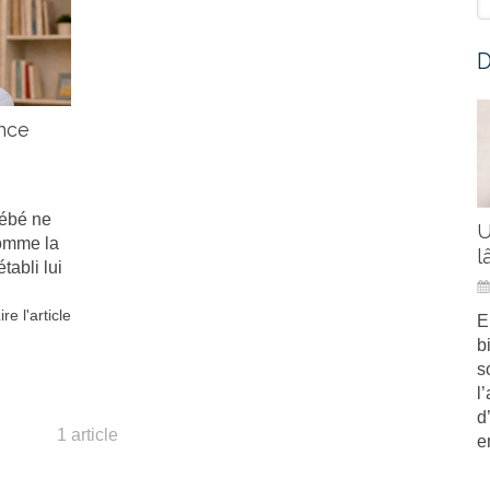
D
ance
ébé ne
U
Comme la
l
établi lui
ire l'article
E
b
s
l
d
1 article
e