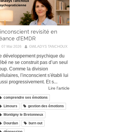
'inconscient revisité en
éance d'EMDR
07 Mai 2026
GWLADYS TANCHOUX
e développement psychique du
ébé ne se construit pas d’un seul
oup. Comme la division
ellulaires, l'inconscient s'établi lui
ussi progressivement. Et s...
Lire l'article
comprendre ses émotions
Limours
gestion des émotions
Montigny le Bretonneux
Dourdan
burn out
dépression