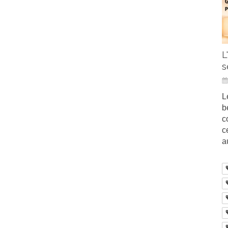
L
s
L
b
c
c
a