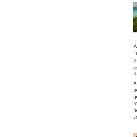
L
A
r
v
A
p
q
m
n
c