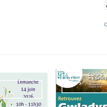
C
Lien