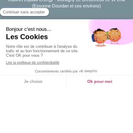
(Essonne Dourdan et ses environs)
Du
lundi
au
vendredi
8h30-18h30
Le
samedi
9h-12h30
Plan du site
Mentions légales
MENU
Charte Déontologique
Création et référencement du site par Simplébo
Ce site a été créé grâce à
RESALIB